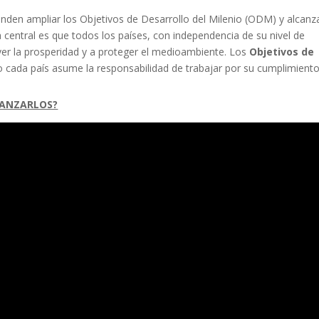
nden ampliar los Objetivos de Desarrollo del Milenio (ODM) y alcanz
 central es que todos los países, con independencia de su nivel de
er la prosperidad y a proteger el medioambiente. Los
Objetivos de
o cada país asume la responsabilidad de trabajar por su cumplimiento
CANZARLOS?