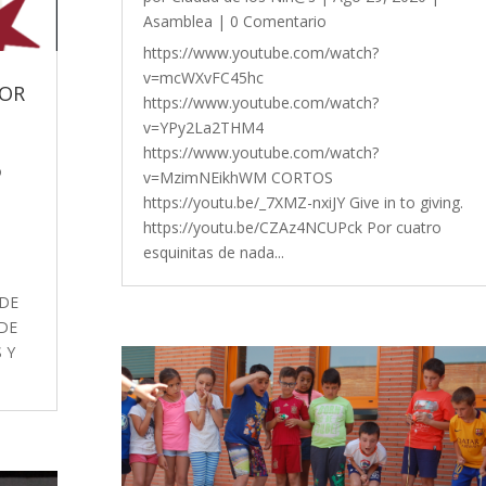
Asamblea
| 0 Comentario
https://www.youtube.com/watch?
v=mcWXvFC45hc
POR
https://www.youtube.com/watch?
v=YPy2La2THM4
https://www.youtube.com/watch?
o
v=MzimNEikhWM CORTOS
https://youtu.be/_7XMZ-nxiJY Give in to giving.
https://youtu.be/CZAz4NCUPck Por cuatro
D
esquinitas de nada...
 DE
 DE
 Y