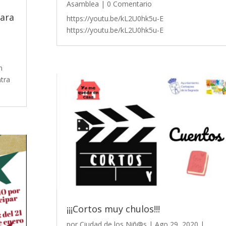
Asamblea
| 0 Comentario
ara
https://youtu.be/kL2U0hk5u-E
https://youtu.be/kL2U0hk5u-E
n
ntra
¡¡¡Cortos muy chulos!!!
por
Ciudad de los Niñ@s
|
Ago 29, 2020
|