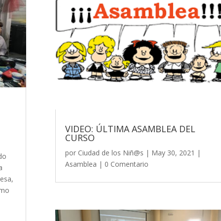
VIDEO: ÚLTIMA ASAMBLEA DEL
CURSO
por
Ciudad de los Niñ@s
|
May 30, 2021
|
do
Asamblea
| 0 Comentario
a
resa,
omo
a