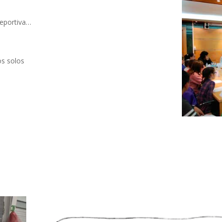
deportiva…
os solos