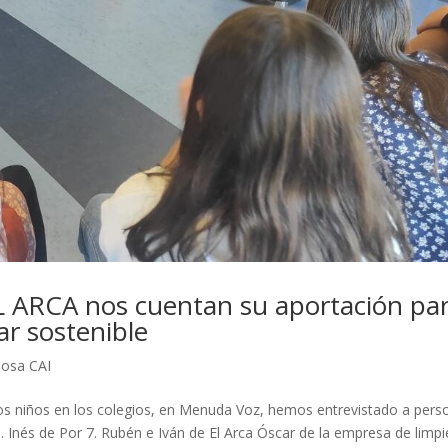
 ARCA nos cuentan su aportación pa
ar sostenible
josa CAI
os niños en los colegios, en Menuda Voz, hemos entrevistado a pers
 Inés de Por 7. Rubén e Iván de El Arca Óscar de la empresa de limp