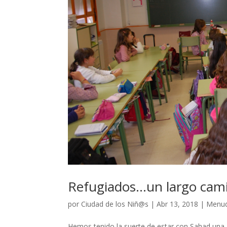
Refugiados…un largo ca
por
Ciudad de los Niñ@s
|
Abr 13, 2018
|
Menud
Hemos tenido la suerte de estar con Sahad una j