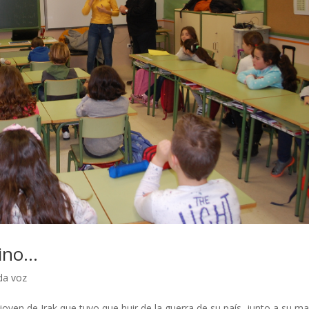
mino…
a voz
oven de Irak que tuvo que huir de la guerra de su país, junto a su m