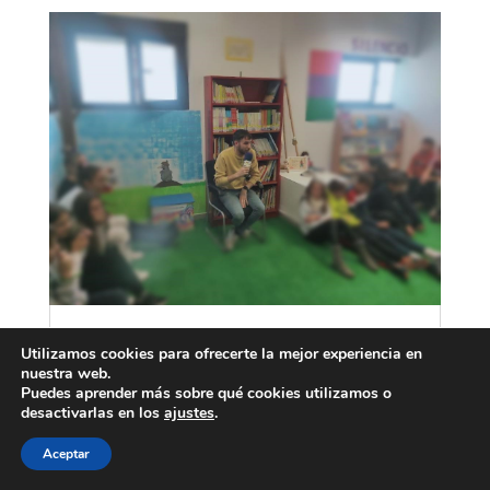
Dentro del Tema COMUNÍCATE,
Utilizamos cookies para ofrecerte la mejor experiencia en
Conocemos mejor a CARBAJOSA
nuestra web.
NOTICIAS de la manos de su director Luis
Puedes aprender más sobre qué cookies utilizamos o
Cotobal
desactivarlas en los
ajustes
.
Dic 1, 2022
|
Menuda voz
| 0 Comentario
Estos días en varias clases de Menuda Voz, se
Aceptar
ha acercado Luis Cotobal director y gerente de