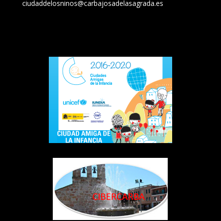
ciudaddelosninos@carbajosadelasagrada.es