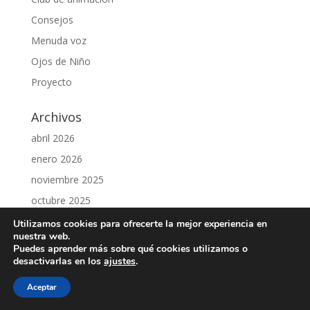
Consejos
Menuda voz
Ojos de Niño
Proyecto
Archivos
abril 2026
enero 2026
noviembre 2025
octubre 2025
mayo 2025
Utilizamos cookies para ofrecerte la mejor experiencia en
nuestra web.
abril 2025
Puedes aprender más sobre qué cookies utilizamos o
desactivarlas en los
ajustes
.
febrero 2025
septiembre 2024
Aceptar
junio 2024