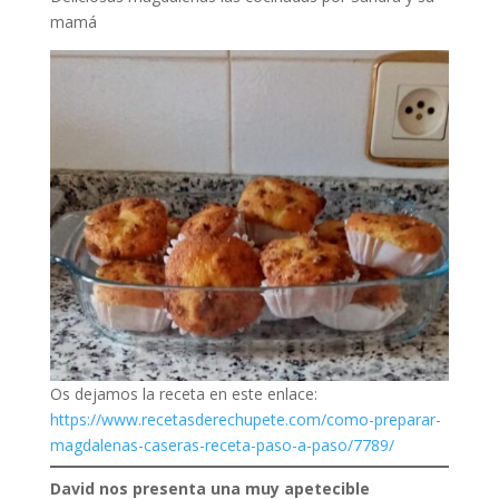
mamá
Os dejamos la receta en este enlace:
https://www.recetasderechupete.com/como-preparar-
magdalenas-caseras-receta-paso-a-paso/7789/
David nos presenta una muy apetecible