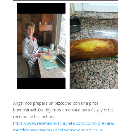
Ángel nos prepara un bizcocho con una pinta
bueniiisima!!. Os dejamos un enlace para ésta y otras
recetas de bizcochos.
https://www.recetasderechupete.com/como-preparar-
magdalenas-caseras-receta-paso-a-paso/7789/