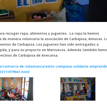
ra recoger ropa, alimentos y juguetes.
La ropa la hemos
a de manera voluntaria la asociación de Carbajosa, Amucas.
L
mentos de Carbajosa.
Los juguetes han sido entregados a
cogida, y para su proyecto en Marruecos. Además también hem
vecinos de Carbajosa de Avecarsa.
lo/comarca-de-salamanca/exito-campana-solidaria-emprendi
13111979941.html