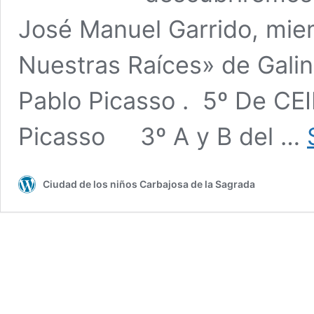
José Manuel Garrido, mie
Nuestras Raíces» de Galin
Pablo Picasso . 5º De CEI
Picasso 3º A y B del …
Ciudad de los niños Carbajosa de la Sagrada